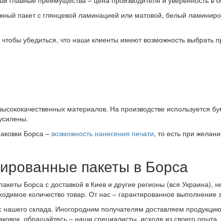
мажный пакет с глянцевой ламинацией или матовой, белый ламиниро
 чтобы убедиться, что наши клиенты имеют возможность выбрать п
ысококачественных материалов. На производстве используется бум
 усилены.
аковки Борса –
возможность нанесения печати
, то есть при желан
ированные пакеты в Борса
кеты Борса с доставкой в Киев и другие регионы (вся Украина), не
ходимое количество товар. От нас – гарантированное выполнение за
 с нашего склада. Иногородним получателям доставляем продукци
ковок, обращайтесь – наши специалисты, исходя из своего опыта, 