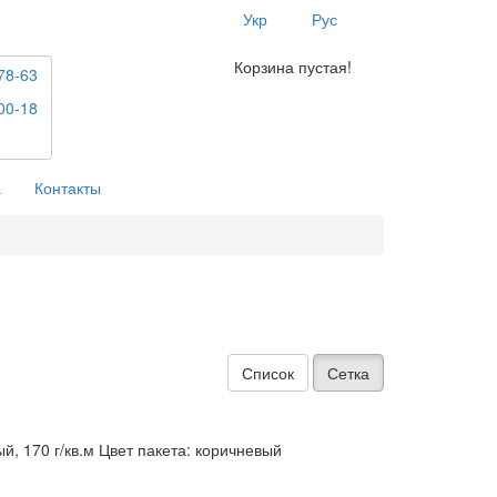
Укр
Рус
Корзина пустая!
78-63
00-18
а
Контакты
Список
Сетка
 170 г/кв.м Цвет пакета: коричневый