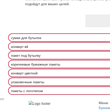
подойдут для ваших целей.
сумки для бутылок
конверт в4
пакет под бутылку
коричневые бумажные пакеты
конверт цветной
упаковочные пакеты
пакеты с логотипом
Меню
Бумаж