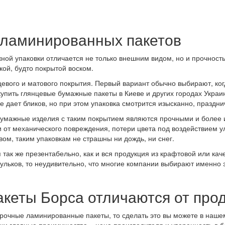
ламинированных пакетов
ной упаковки отличается не только внешним видом, но и прочност
кой, будто покрытой воском.
евого и матового покрытия. Первый вариант обычно выбирают, ког
купить глянцевые бумажные пакеты в Киеве и других городах Украи
 дает бликов, но при этом упаковка смотрится изысканно, праздни
бумажные изделия с таким покрытием являются прочными и более
 от механического повреждения, потери цвета под воздействием 
ом, таким упаковкам не страшны ни дождь, ни снег.
 так же презентабельно, как и вся продукция из крафтовой или кач
ьков, то неудивительно, что многие компании выбирают именно эт
кеты Борса отличаются от прод
арочные ламинированные пакеты, то сделать это вы можете в наше
аши главные преимущества – цена производителя и уверенность в б