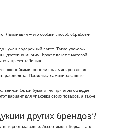
ью. Ламинация – это особый способ обработки
да нужен подарочный пакет. Такие упаковки
ны, доступна многим. Крафт-пакет с матовой
чно и презентабельно.
 износостойкими, нежели неламинированная
ультрафиолета. Поскольку ламинированные
ественной белой бумаги, но при этом обладает
от вариант для упаковки своих товаров, а также
укции других брендов?
м интернет-магазине. Ассортимент Борса – это
езупречном качестве каждой единицы товара.