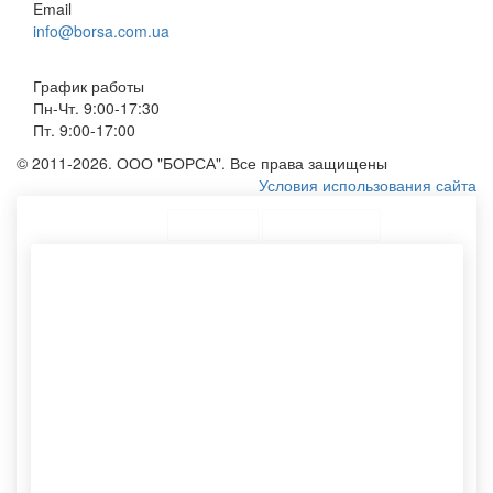
Email
info@borsa.com.ua
График работы
Пн-Чт. 9:00-17:30
Пт. 9:00-17:00
© 2011-2026. ООО "БОРСА". Все права защищены
Условия использования сайта
ТОП Категории
Топ меню
Ассортимент
Крафт пакетики
Бумажные пакеты для
Хлопковые мешочки оптом
упаковки
Печать лого
Мешочки оптом
Сумки с плащевки
Картонный тубус
Конверты а5
Печать фото на сумке
Этикетки самоклеящиеся
Шоппер без рисунка
Тканевый мешочек
Пакеты с логотипом
Тубусы для пересылки
бумажные
Шопперы эко
Изготовления пакетов
Конверты опт
Бумажный пакет на заказ
Е65 конверт