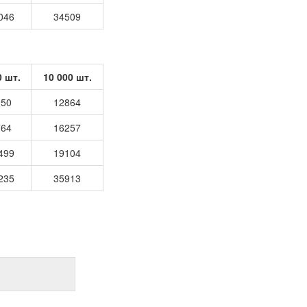
046
34509
0 шт.
10 000 шт.
950
12864
764
16257
499
19104
235
35913