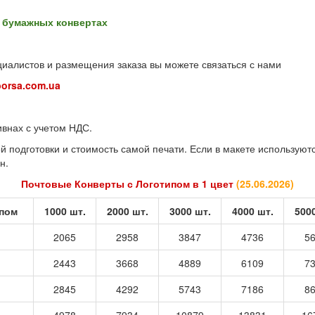
а бумажных конвертах
иалистов и размещения заказа вы можете связаться с нами
orsa.com.ua
ивнах с учетом НДС.
 подготовки и стоимость самой печати. Если в макете используютс
н.
Почтовые Конверты с Логотипом в 1 цвет
(
25.06.2026
)
ипом
1000 шт.
2000 шт.
3000 шт.
4000 шт.
500
2065
2958
3847
4736
5
2443
3668
4889
6109
7
2845
4292
5743
7186
8