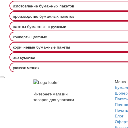
изготовление бумажных пакетов
производство бумажных пакетов
пакеты бумажные с ручками
конверты цветные
коричневые бумажные пакеты
эко сумочки
рюкзак мешок
Меню
Бумаж
Шопер
Интернет-магазин
Пакеты
товаров для упаковки
Почтов
Печать
Блог
Оферт
Возвра