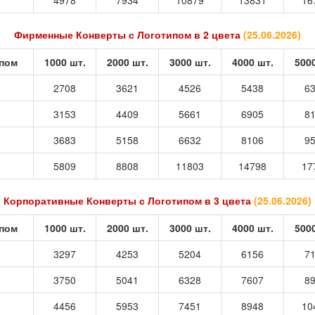
4978
7934
10879
13831
16
Фирменные Конверты с Логотипом в 2 цвета
(
25.06.2026
)
ипом
1000 шт.
2000 шт.
3000 шт.
4000 шт.
500
2708
3621
4526
5438
6
3153
4409
5661
6905
8
3683
5158
6632
8106
9
5809
8808
11803
14798
17
Корпоративные Конверты с Логотипом в 3 цвета
(
25.06.2026
)
ипом
1000 шт.
2000 шт.
3000 шт.
4000 шт.
500
3297
4253
5204
6156
7
3750
5041
6328
7607
8
4456
5953
7451
8948
10