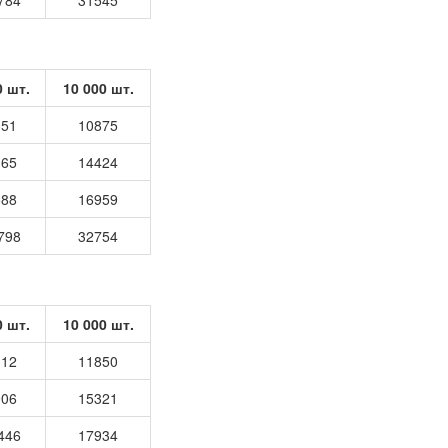
784
31545
0 шт.
10 000 шт.
351
10875
165
14424
588
16959
798
32754
0 шт.
10 000 шт.
112
11850
906
15321
446
17934