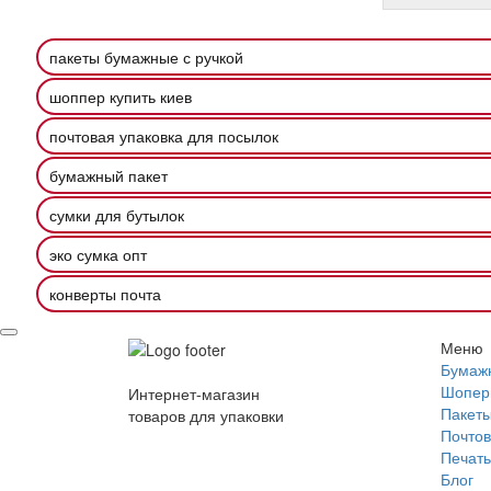
пакеты бумажные с ручкой
шоппер купить киев
почтовая упаковка для посылок
бумажный пакет
сумки для бутылок
эко сумка опт
конверты почта
Меню
Бумаж
Шопер
Интернет-магазин
Пакеты
товаров для упаковки
Почтов
Печать
Блог