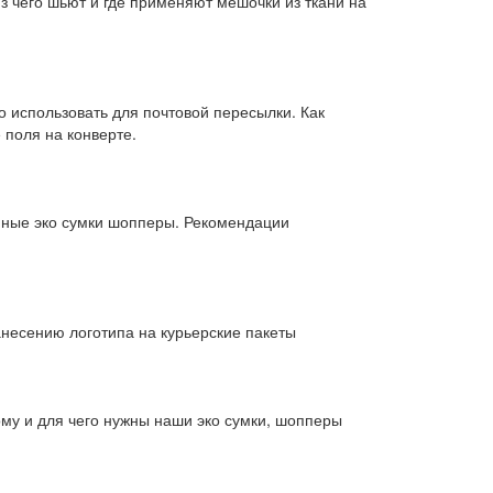
з чего шьют и где применяют мешочки из ткани на
 использовать для почтовой пересылки. Как
 поля на конверте.
нные эко сумки шопперы. Рекомендации
несению логотипа на курьерские пакеты
ому и для чего нужны наши эко сумки, шопперы