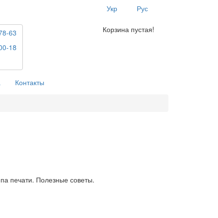
Укр
Рус
Корзина пустая!
78-63
00-18
а
Контакты
па печати. Полезные советы.