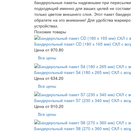
бандерольные пакеты надежными при пересылки л
подходящий именно для ваших целей не состави
только цветом внешнего слоя. Этот пакет бандер
обратите на это внимание! Для удобства марки
устройствах.
Похожие товары
Бандерольный пакет CD (180 х 165 мм) СКЛ с во
Цена от
970.80
Все цены
Бандерольный пакет S4 (180 х 265 мм) СКЛ с во
Цена от
634.20
Все цены
Бандерольный пакет S7 (230 х 340 мм) СКЛ с во
Цена от
910.20
Все цены
Бандерольный пакет S8 (270 х 360 мм) СКЛ с во