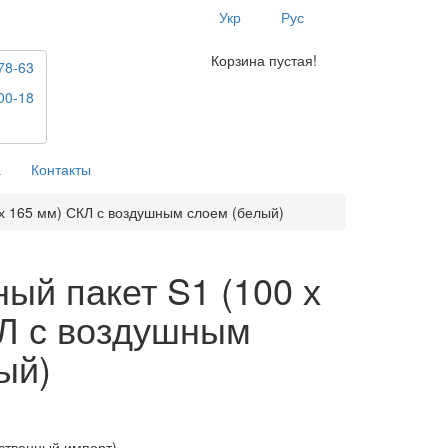
Укр
Рус
Корзина пустая!
78-63
00-18
а
Контакты
х 165 мм) СКЛ с воздушным слоем (белый)
ый пакет S1 (100 х
Л с воздушным
ый)
ственный импорт)