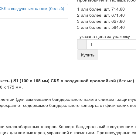
1 или более, шт.
714.60
2 или более, шт.
671.40
3 или более, шт.
627.60
5 или более, шт.
584.40
указана цена за упаковку
-
Купить
акеты)
S1 (100 х 165 мм)
СКЛ
с воздушной прослойкой (белые)
20 х 175 мм.
лентой (для заклеивания бандерольного пакета снимают защитную 
едохраняет содержимое бандерольного конверта от физических по
ки малогабаритных товаров. Конверт бандерольный с внутренним
ющих для компьютеров, украшений и косметики. Противоударные 