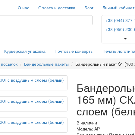
О нас
Оплата и доставка
Блог
Личный кабинет
+38 (044) 377-
+38 (050) 200-
Курьерская упаковка
Почтовые конверты
Печать логотип
 посылок
Бандерольные пакеты
Бандерольный пакет S1 (100 
Бандерольн
165 мм) СК
слоем (бел
В наличии
Модель: AP
Производитель: Польша (соб