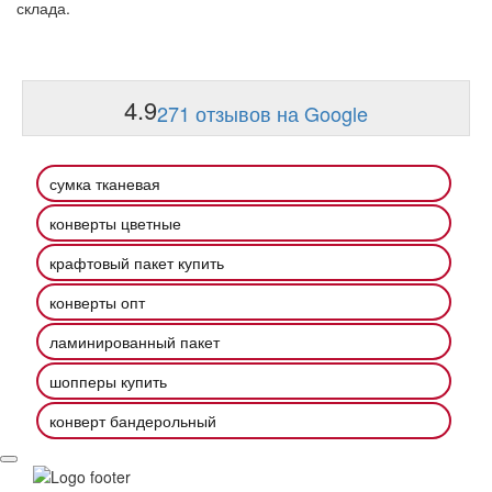
склада.
4.9
271 отзывов на Google
сумка тканевая
конверты цветные
крафтовый пакет купить
конверты опт
ламинированный пакет
шопперы купить
конверт бандерольный