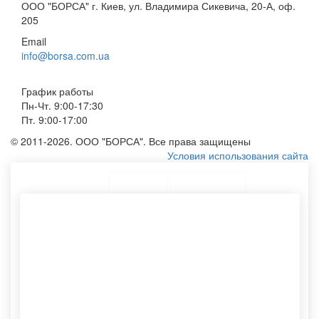
ООО "БОРСА" г. Киев, ул. Владимира Сикевича, 20-А, оф.
205
Email
info@borsa.com.ua
График работы
Пн-Чт. 9:00-17:30
Пт. 9:00-17:00
© 2011-2026. ООО "БОРСА". Все права защищены
Условия использования сайта
ТОП Категории
Топ меню
Ассортимент
Пакет с логотипом
Сумки эко
Тканевые мешки для
Тубусы картонные оптом
упаковки
Брендированный пакет
Пакеты белые
Производство крафт
Почтовый тубус
пакетов
Мешочки из ткани
Тряпичную сумку
Dl конверт
Тканевый мешочек
Хлопковый мешочек