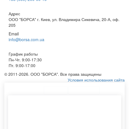
Адрес
ООО "БОРСА" г. Киев, ул. Владимира Сикевича, 20-А, оф.
205
Email
info@borsa.com.ua
График работы
Пн-Чт. 9:00-17:30
Пт. 9:00-17:00
© 2011-2026. ООО "БОРСА". Все права защищены
Условия использования сайта
ТОП Категории
Топ меню
Ассортимент
Изготовление крафт пакетов
Конверты формата а4
Пакет крафт
Тканевые мешочки
Бумажные пакеты на заказ
Сумки из хлопка
Эко сумочки
Изготовление бумажного
Тубусы оптом
пакета