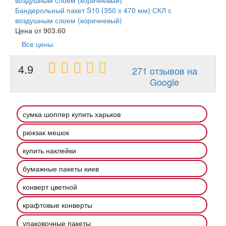
Бандерольный пакет S10 (350 х 470 мм) СКЛ с
воздушным слоем (коричневый)
Цена от
903.60
Все цены
4.9
271 отзывов на
Google
сумка шоппер купить харьков
рюкзак мешок
купить наклейки
бумажные пакеты киев
конверт цветной
крафтовые конверты
упаковочные пакеты