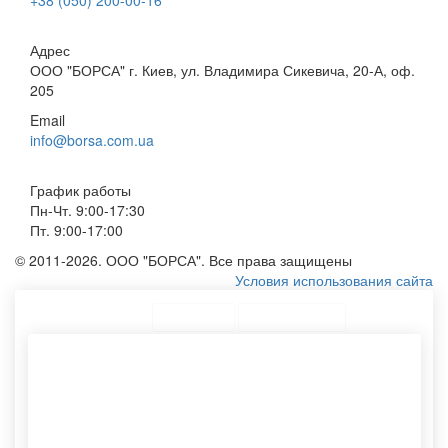
+38 (050) 200-00-16
Адрес
ООО "БОРСА" г. Киев, ул. Владимира Сикевича, 20-А, оф.
205
Email
info@borsa.com.ua
График работы
Пн-Чт. 9:00-17:30
Пт. 9:00-17:00
© 2011-2026. ООО "БОРСА". Все права защищены
Условия использования сайта
ТОП Категории
Топ меню
Ассортимент
Печать на сумках
Пакеты картонные оптом
Конверт с5
Эко сумка шоппер
Изготовления пакетов
Сумку из плащевой ткани
Конверт бумажный
Сумку из плащевки
Картонный тубус с крышкой
Крафт пакетики