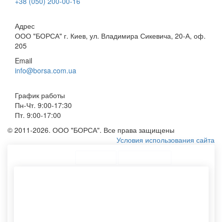
+38 (050) 200-00-16
Адрес
ООО "БОРСА" г. Киев, ул. Владимира Сикевича, 20-А, оф.
205
Email
info@borsa.com.ua
График работы
Пн-Чт. 9:00-17:30
Пт. 9:00-17:00
© 2011-2026. ООО "БОРСА". Все права защищены
Условия использования сайта
ТОП Категории
Топ меню
Ассортимент
Пакет под заказ
Тканевые мешочки
Хлопковый мешочек
Печать крафт пакетов
Эко сумку оптом
Мешочки тканевые
Печать логотипа на пакетах
Картонные тубусы
Конверт с5
Картонные тубусы для