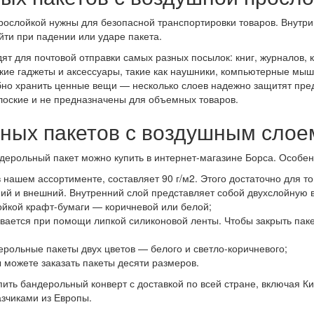
рослойкой нужны для безопасной транспортировки товаров. Внутри
йти при падении или ударе пакета.
т для почтовой отправки самых разных посылок: книг, журналов, 
лкие гаджеты и аксессуары, такие как наушники, компьютерные мы
обно хранить ценные вещи — несколько слоев надежно защитят пре
лоские и не предназначены для объемных товаров.
ных пакетов с воздушным слое
ндерольный пакет можно купить в интернет-магазине Борса. Особе
 нашем ассортименте, составляет 90 г/м2. Этого достаточно для тог
ний и внешний. Внутренний слой представляет собой двухслойную
ойкой крафт-бумаги — коричневой или белой;
ается при помощи липкой силиконовой ленты. Чтобы закрыть паке
рольные пакеты двух цветов — белого и светло-коричневого;
ы можете заказать пакеты десяти размеров.
ить бандерольный конверт с доставкой по всей стране, включая Кие
азчиками из Европы.