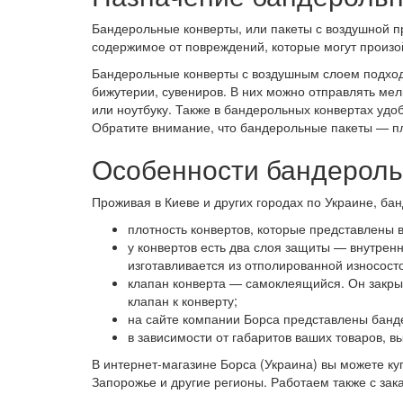
Бандерольные конверты, или пакеты с воздушной п
содержимое от повреждений, которые могут произо
Бандерольные конверты с воздушным слоем подходя
бижутерии, сувениров. В них можно отправлять ме
или ноутбуку. Также в бандерольных конвертах уд
Обратите внимание, что бандерольные пакеты — п
Особенности бандероль
Проживая в Киеве и других городах по Украине, ба
плотность конвертов, которые представлены в
у конвертов есть два слоя защиты — внутрен
изготавливается из отполированной износост
клапан конверта — самоклеящийся. Он закрыв
клапан к конверту;
на сайте компании Борса представлены банде
в зависимости от габаритов ваших товаров, в
В интернет-магазине Борса (Украина) вы можете куп
Запорожье и другие регионы. Работаем также с зак