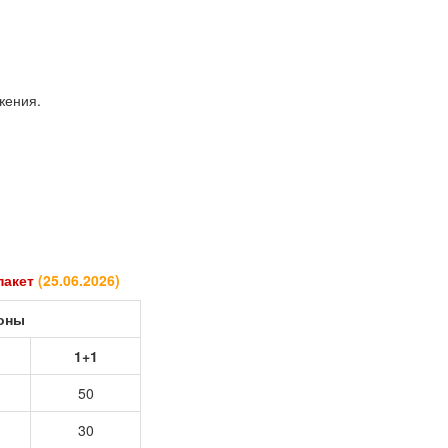
жения.
 пакет
(
25.06.2026
)
роны
1+1
50
30