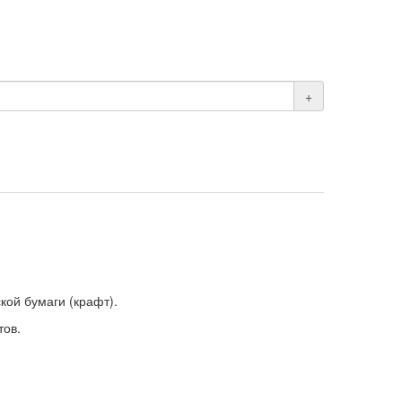
+
кой бумаги (крафт).
тов.