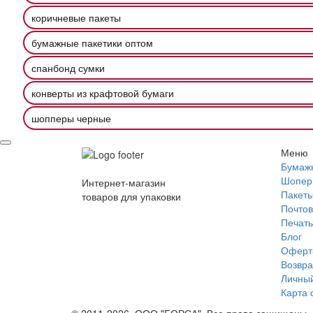
коричневые пакеты
бумажные пакетики оптом
спанбонд сумки
конверты из крафтовой бумаги
шопперы черные
Меню
Бумаж
Шопер
Интернет-магазин
Пакеты
товаров для упаковки
Почтов
Печать
Блог
Оферт
Возвра
Личный
Карта 