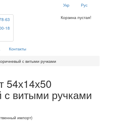
Укр
Рус
Корзина пустая!
78-63
00-18
а
Контакты
коричневый с витыми ручками
т 54х14х50
 с витыми ручками
ственный импорт)