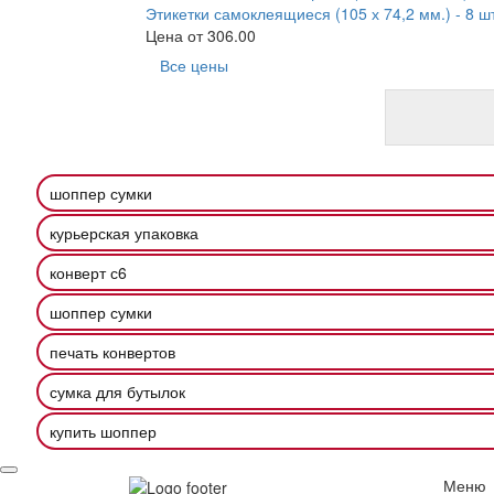
Этикетки самоклеящиеся (105 х 74,2 мм.) - 8 шт
Цена от
306.00
Все цены
шоппер сумки
курьерская упаковка
конверт с6
шоппер сумки
печать конвертов
сумка для бутылок
купить шоппер
Меню