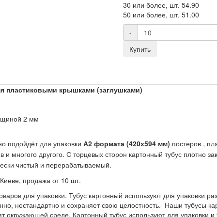
30 или более, шт.
54.90
50 или более, шт.
51.00
-
Купить
мя пластиковыми крышками (заглушками)
лщиной 2 мм
но подойдёт для упаковки
А2
формата (420х594 мм)
постеров , пл
 и многого другого.
С торцевых сторон картонный тубус плотно за
чески чистый и перерабатываемый.
Киеве, продажа от 10 шт.
оваров для упаковки. Тубус картонный используют для упаковки ра
нно, нестандартно и сохраняет свою целостность. Наши тубусы ка
т окружающей среде. Картонный тубус используют для упаковки и 