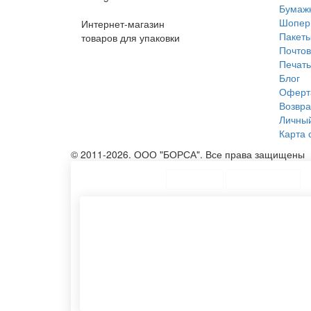
Бумаж
Шопер
Интернет-магазин
Пакеты
товаров для упаковки
Почтов
Печать
Блог
Оферт
Возвра
Личный
Карта 
© 2011-2026. ООО "БОРСА". Все права защищены
ТОП Категории
Топ меню
Ассортимент
Напечатать пакеты с логотипом
Изгото
Конверты бандерольные
Эко су
Эко сумки печать
Изгото
Dl конверт
Картон
Конверт с5
Произв
Тубус картонный для упаковки
Тряпич
Тубы для упаковки
Хлопко