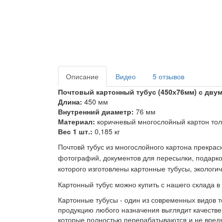
Описание
Видео
5 отзывов
Почтовый картонный тубус (450х76мм) с дву
Длина:
450 мм
Внутренний диаметр:
76 мм
Материал:
коричневый многослойный картон то
Вес 1 шт.:
0,185 кг
Почтовй тубус из многослойного картона прекрас
фотографий,
документов для пересылки, подарков
которого изготовлены картонные тубусы, экологи
Картонный тубус можно купить с нашего склада в 
Картонные тубусы - один из современных видов т
продукцию любого назначения выглядит качестве
которые полностью перерабатываются и не вредя