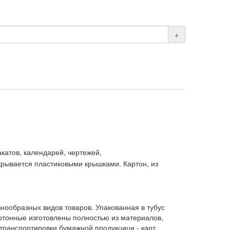
+
акатов, календарей, чертежей,
крывается пластиковыми крышками. Картон, из
знообразных видов товаров. Упакованная в тубус
ртонные изготовлены полностью из материалов,
транспортировки бумажной продукцици - карт,