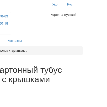
Укр
Рус
Корзина пустая!
78-63
00-18
а
Контакты
76мм) с крышками
артонный тубус
 с крышками