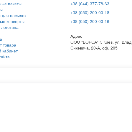
ные пакеты
+38 (044) 377-78-63
ы
+38 (050) 200-00-18
 для посылок
ые конверты
+38 (050) 200-00-16
 логотипа
Адрес
а
ООО "БОРСА" г. Киев, ул. Вла
т товара
Сикевича, 20-А, оф. 205
 кабинет
сайта
вление пакетов с нанесением
Пакеты крафтовые
мка шоппер
Крафт пакет бумажный
вление пакетов бумажных
Сумки шопперы
ные тубусы
Тканевые мешочки оптом
одство тубусов
Сумку из плащевой ткани
ную сумку
Этикетки самоклеящиеся
вый мешочек
Тканевый мешочек