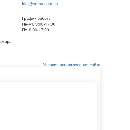
info@borsa.com.ua
График работы
Пн-Чт. 9:00-17:30
Пт. 9:00-17:00
димира
Условия использования сайта
Белый крафт пакет
Печать на шоперах
Пакетики оптом
Мешки тканевые
Хлопковые мешочки
Спанбонд сумка