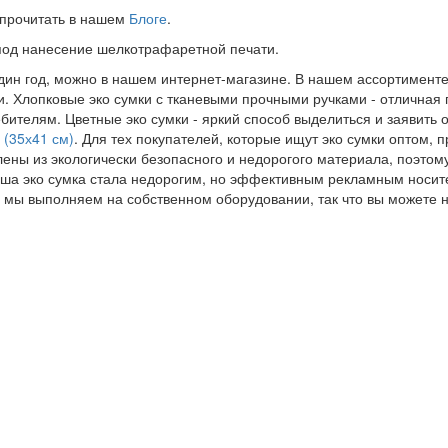
 прочитать в нашем
Блоге
.
 под нанесение шелкотрафаретной печати.
один год, можно в нашем интернет-магазине. В нашем ассортименте е
и. Хлопковые эко сумки с тканевыми прочными ручками - отличная 
ителям. Цветные эко сумки - яркий способ выделиться и заявить 
(35х41 см)
. Для тех покупателей, которые ищут эко сумки оптом,
влены из экологически безопасного и недорогого материала, поэтом
аша эко сумка стала недорогим, но эффективным рекламным носител
ы мы выполняем на собственном оборудовании, так что вы можете н