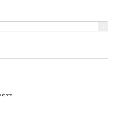
+
м фото.