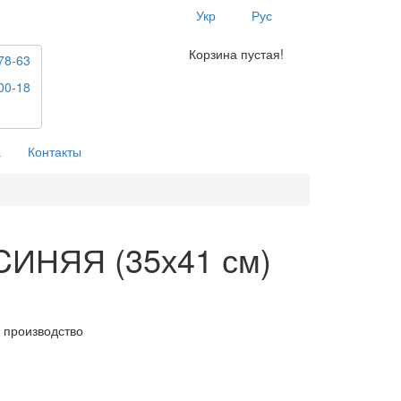
Укр
Рус
Корзина пустая!
78-63
00-18
а
Контакты
CИНЯЯ (35х41 см)
 производство