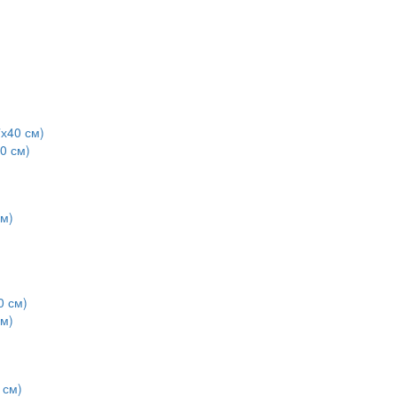
0 см)
см)