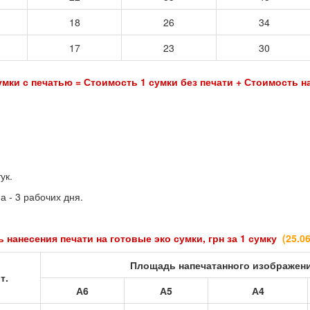
18
26
34
17
23
30
мки с печатью = Стоимость 1 сумки без печати + Стоимость н
ук.
а - 3 рабочих дня.
 нанесения печати на готовые эко сумки, грн за 1 сумку
(25
.0
Площадь напечатанного изображен
т.
А6
А5
А4