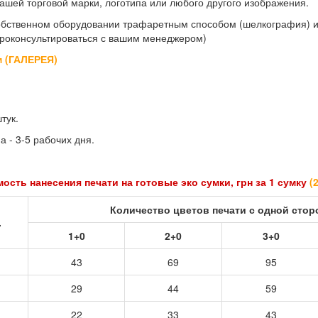
ашей торговой марки, логотипа или любого другого изображения.
обственном оборудовании трафаретным способом (шелкография) ил
роконсультироваться с вашим менеджером)
м (ГАЛЕРЕЯ)
тук.
 - 3-5 рабочих дня.
ость нанесения печати на готовые эко сумки, грн за 1 сумку
(
Количество цветов печати с одной сто
.
1+0
2+0
3+0
43
69
95
29
44
59
22
33
43