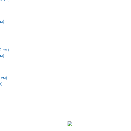
см)
м)