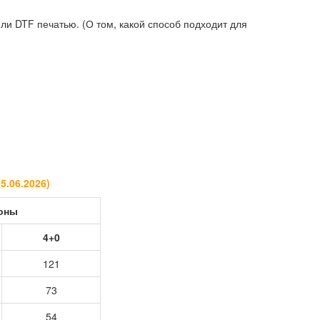
и DTF печатью. (О том, какой способ подходит для
25.06.2026
)
роны
4+0
121
73
54