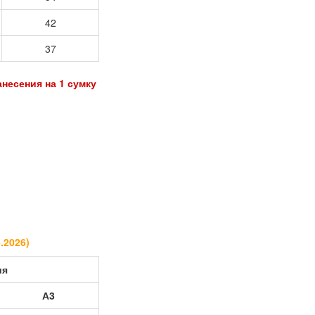
42
37
анесения на 1 сумку
6.2026
)
ия
А3