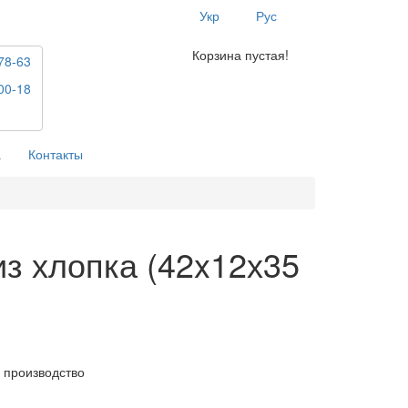
Укр
Рус
Корзина пустая!
78-63
00-18
а
Контакты
из хлопка (42x12х35
 производство