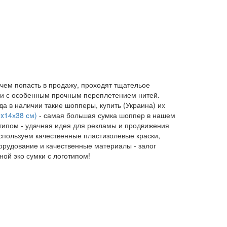
 чем попасть в продажу, проходят тщательое
ани с особенным прочным переплетением нитей.
а в наличии такие шопперы, купить (Украина) их
0x14х38 см)
- самая большая сумка шоппер в нашем
отипом - удачная идея для рекламы и продвижения
спользуем качественные пластизолевые краски,
рудование и качественные материалы - залог
ой эко сумки с логотипом!