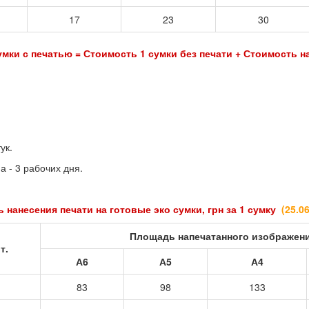
17
23
30
мки с печатью = Стоимость 1 сумки без печати + Стоимость н
ук.
а - 3 рабочих дня.
 нанесения печати на готовые эко сумки, грн за 1 сумку
(25
.0
Площадь напечатанного изображен
т.
А6
А5
А4
83
98
133