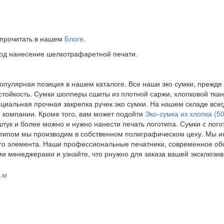
 прочитать в нашем
Блоге
.
 под нанесение шелкотрафаретной печати.
опулярная позиция в нашем каталоге. Все наши эко сумки, прежде
состойкость. Сумки шопперы сшиты из плотной саржи, хлопковой тк
альная прочная закрепка ручек эко сумки. На нашем складе всегд
й компании. Кроме того, вам может подойти
Эко-сумка из хлопка (5
штук и более можно и нужно нанести печать логотипа. Сумки с лог
готипом мы производим в собственном полиграфическом цеху. Мы и
го элемента. Наши профессиональные печатники, современное обо
и менеджерами и узнайте, что рнужно для заказа вашей эксклюзивн