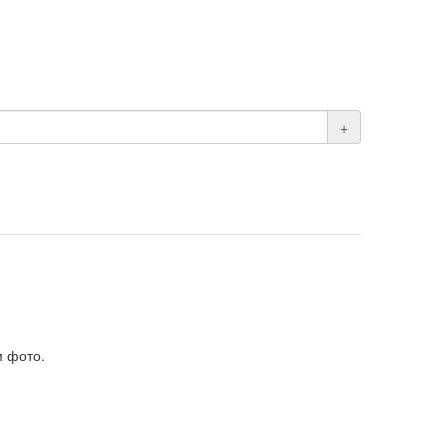
+
м фото.