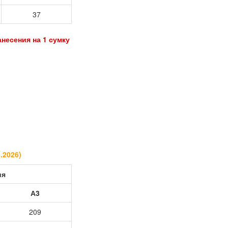
37
анесения на 1 сумку
6.2026
)
ия
А3
209