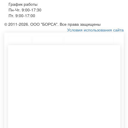
График работы
Пн-Чт. 9:00-17:30
Пт. 9:00-17:00
© 2011-2026. ООО "БОРСА". Все права защищены
Условия использования сайта
Топ меню
Ассортимент
Популярные запросы
Крафт пакет с ручками
Пакет крафт с ручками
Тканевые эко сумки
Пакеты бумажные на заказ
Печать фирменных пакетов
Хлопковый мешочек
Почтовые конверты
Конверты из крафта
Е65 конверт
Тубы для упаковки
Тубусы картонные
Полотняные мешочки
Этикетки самоклеящиеся
Шоппер без рисунка
Изготовление рекламных
Хлопковые эко сумки
пакетов
Печать конвертов
Нанесение логотипа
Почтовый тубус
Крафтовые упаковки оптом
Принт на сумках
Конверт с5
Сумку для продуктов
Изготовление конвертов
Экомешочки оптом
Спанбонд сумка