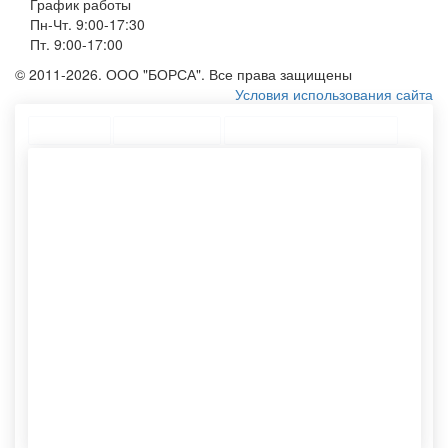
График работы
Пн-Чт. 9:00-17:30
Пт. 9:00-17:00
© 2011-2026. ООО "БОРСА". Все права защищены
Условия использования сайта
Топ меню
Ассортимент
Популярные запросы
Крафт пакеты с ручками
Тубус для отправки по почте
Наклейки на пакеты
Бумажный пакет
Мешки для упаковки
Eco сумки
Сумку из спанбонда
Конверт крафт
Тканевый мешочек
Шоппер без рисунка
Мешочки оптом
Нанесение логотипа
Спанбонд сумка
Изготовление пакетов
Конверты бумажные
бумажных
Изготовление пакетов с
Пакетики на заказ
логотипом
Эко торбы
Эко сумки из спанбонда
Конверт бумажный
Тубусы картонные
Экомешочки оптом
Мешки тканевые
Этикетки самоклеящиеся
Хлопковый мешочек