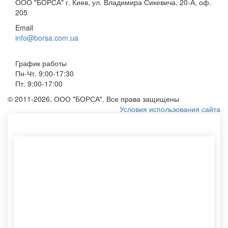
ООО "БОРСА" г. Киев, ул. Владимира Сикевича, 20-А, оф.
205
Email
info@borsa.com.ua
График работы
Пн-Чт. 9:00-17:30
Пт. 9:00-17:00
© 2011-2026. ООО "БОРСА". Все права защищены
Условия использования сайта
ТОП Категории
Топ меню
Ассортимент
Бумажный пакет с ручками
Пакетики оптом
Бумажный пакеты
Печать фирменных пакетов
Пакеты из крафт бумаги
Картонный тубус
Картонные тубусы
Изготовление пакетов
Мешки тканевые
бумажных
Конверты формата с5
Печать на пакете
Шоппер без рисунка
Крафтовый тубус
Тканевый мешочек
Хлопковый мешочек