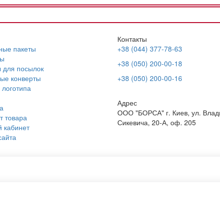
Контакты
ные пакеты
+38 (044) 377-78-63
ы
+38 (050) 200-00-18
 для посылок
ые конверты
+38 (050) 200-00-16
 логотипа
Адрес
а
ООО "БОРСА" г. Киев, ул. Вла
т товара
Сикевича, 20-А, оф. 205
 кабинет
сайта
т оптом
Бумажные пакеты для еды
 с логотипом оптом
Тубус картонный
ые мешочки
Почтовый тубус