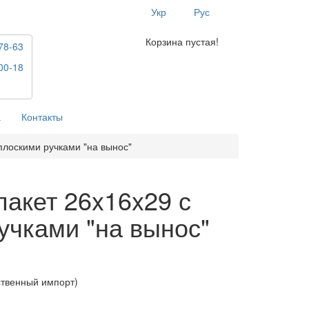
Укр
Рус
Корзина пустая!
78-63
00-18
а
Контакты
плоскими ручками "на вынос"
акет 26x16x29 с
учками "на вынос"
ственный импорт)