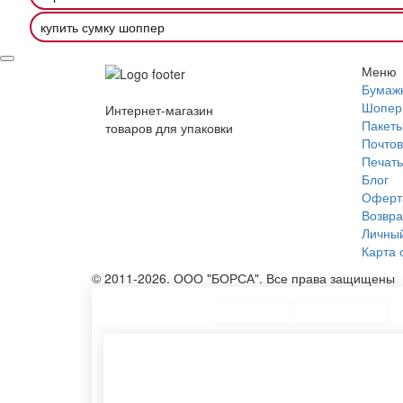
купить сумку шоппер
Меню
Бумаж
Шопер
Интернет-магазин
Пакеты
товаров для упаковки
Почтов
Печать
Блог
Оферт
Возвра
Личный
Карта 
© 2011-2026. ООО "БОРСА". Все права защищены
ТОП Категории
Топ меню
Ассортимент
Конверт а5
Конвер
Печать конвертов
Пакеты
Пакетики крафт
Тканев