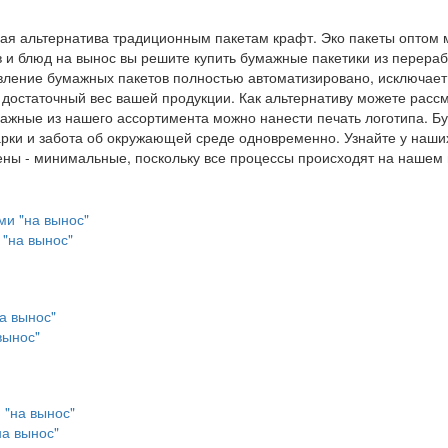
ая альтернатива традиционным пакетам крафт. Эко пакеты оптом м
в и блюд на вынос вы решите купить бумажные пакетики из перера
овление бумажных пакетов полностью автоматизировано, исключае
остаточный вес вашей продукции. Как альтернативу можете расс
мажные из нашего ассортимента можно нанести печать логотипа. Б
рки и забота об окружающей среде одновременно. Узнайте у наших 
 Цены - минимальные, поскольку все процессы происходят на нашем
 "на вынос"
вынос"
на вынос"