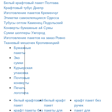
Белый крафтовый пакет
Полтава
Крафтовый тубус
Днепр
Изготовление пакетов
Кременчуг
Этикетки самоклеящиеся
Одесса
Тубусы оптом
Каменец-Подольский
Конверты бумажные а4
Сумы
Сумки шопперы
Ужгород
Изготовление пакетов на заказ
Ровно
Тканевый мешочек
Кропивницкий
Бумажные
пакеты
Эко
сумки
Курьерская
упаковка
Почтовые
конверты
Печать
логотипа
белый крафтовый
белый крафт
крафт пакет без
пакет
пакет
ручек
крафт пакеты без
пакеты для
пакет для