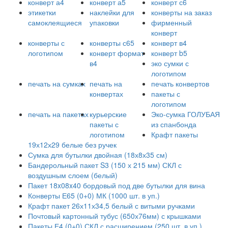
конверт а4
конверт а5
конверт с6
этикетки
наклейки для
конверты на заказ
самоклеящиеся
упаковки
фирменный
конверт
конверты с
конверты с65
конверт в4
логотипом
конверт формат
конверт b5
в4
эко сумки с
логотипом
печать на сумках
печать на
печать конвертов
конвертах
пакеты с
логотипом
печать на пакетах
курьерские
Эко-сумка ГОЛУБАЯ
пакеты с
из спанбонда
логотипом
Крафт пакеты
19х12х29 белые без ручек
Сумка для бутылки двойная (18х8х35 см)
Бандерольный пакет S3 (150 х 215 мм) СКЛ с
воздушным слоем (белый)
Пакет 18x08x40 бордовый под две бутылки для вина
Конверты Е65 (0+0) МК (1000 шт. в уп.)
Крафт пакет 26х11х34,5 белый с витыми ручками
Почтовый картонный тубус (650х76мм) с крышками
Пакеты Е4 (0+0) СКЛ с расширением (250 шт. в уп.)