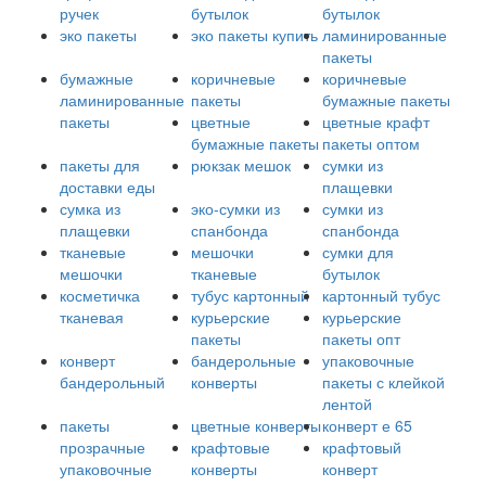
ручек
бутылок
бутылок
эко пакеты
эко пакеты купить
ламинированные
пакеты
бумажные
коричневые
коричневые
ламинированные
пакеты
бумажные пакеты
пакеты
цветные
цветные крафт
бумажные пакеты
пакеты оптом
пакеты для
рюкзак мешок
сумки из
доставки еды
плащевки
сумка из
эко-сумки из
сумки из
плащевки
спанбонда
спанбонда
тканевые
мешочки
сумки для
мешочки
тканевые
бутылок
косметичка
тубус картонный
картонный тубус
тканевая
курьерские
курьерские
пакеты
пакеты опт
конверт
бандерольные
упаковочные
бандерольный
конверты
пакеты с клейкой
лентой
пакеты
цветные конверты
конверт е 65
прозрачные
крафтовые
крафтовый
упаковочные
конверты
конверт