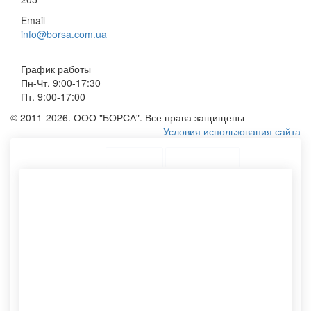
Email
info@borsa.com.ua
График работы
Пн-Чт. 9:00-17:30
Пт. 9:00-17:00
© 2011-2026. ООО "БОРСА". Все права защищены
Условия использования сайта
ТОП Категории
Топ меню
Ассортимент
Конверты формата а5
Печать логотипа на крафт
Конверт бумажный
Бумажные пакеты для
Крафтовые конверты
продуктов
Пакет опт
Белый крафтовый пакет
Тряпичную сумку
Мешочки из ткани
Спанбонд сумка
Печать на пакете
Картонный тубус
Мешки для упаковки
Этикетки самоклеящиеся
Экомешочки оптом
Изготовление пакетов с
Конверт формата а4
нанесением
Эко пакеты