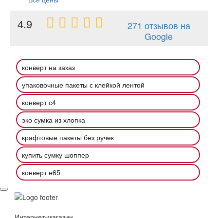
4.9
271 отзывов на
Google
конверт на заказ
упаковочные пакеты с клейкой лентой
конверт с4
эко сумка из хлопка
крафтовые пакеты без ручек
купить сумку шоппер
конверт е65
Интернет-магазин