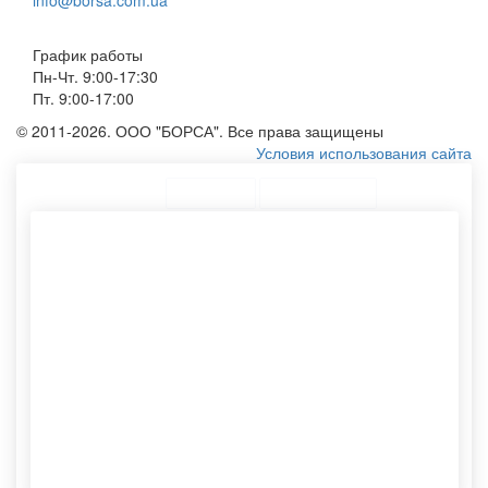
info@borsa.com.ua
График работы
Пн-Чт. 9:00-17:30
Пт. 9:00-17:00
© 2011-2026. ООО "БОРСА". Все права защищены
Условия использования сайта
ТОП Категории
Топ меню
Ассортимент
Пакеты с логотипом
Крафтовые пакеты с
компании
печатью
Мешки для упаковки
Изготовление пакетов
Пакет без ручек
Печать на пакетах
Тканевые мешочки
Наклейки для упаковки
Спанбонд сумка
Тканевый мешочек
Хлопковый мешочек
Этикетки самоклеящиеся
Dl конверт
Тканевую эко сумку
Бумажный пакет крафт
Эко сумку оптом
Конверты бумажные
Картонные тубусы
Конверт е65
Хлопковые мешочки
Шоппер из плащевки
Шоппер без рисунка