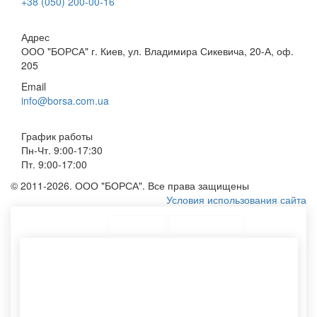
+38 (050) 200-00-16
Адрес
ООО "БОРСА" г. Киев, ул. Владимира Сикевича, 20-А, оф.
205
Email
info@borsa.com.ua
График работы
Пн-Чт. 9:00-17:30
Пт. 9:00-17:00
© 2011-2026. ООО "БОРСА". Все права защищены
Условия использования сайта
ТОП Категории
Топ меню
Ассортимент
Сумку из плащевой ткани
Пакет с логотипом на заказ
Крафтовые пакетики
Пакет бандерольный
Конверты формата а5
Полотняные мешочки
Тубус упаковочный
Эко сумка для продуктов
Этикетки самоклеящиеся
Спанбонд сумка