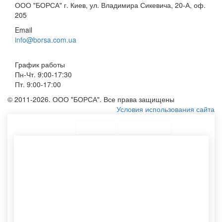
ООО "БОРСА" г. Киев, ул. Владимира Сикевича, 20-А, оф.
205
Email
info@borsa.com.ua
График работы
Пн-Чт. 9:00-17:30
Пт. 9:00-17:00
© 2011-2026. ООО "БОРСА". Все права защищены
Условия использования сайта
ТОП Категории
Топ меню
Ассортимент
Женскую сумку шоппер
Тубусы картонные оптом
Полиэтиленовые пакеты
Бандерольный конверт
Эко сумку с печатью
Печать лого на пакетах
Тубус картонный
Спанбонд сумка
Брендированный пакет
Нанесение логотипа
Тканевый мешочек
Хлопковый мешочек
Фирменные пакеты с
Мешочки из хлопка
логотипом
Эко сумки из спанбонда