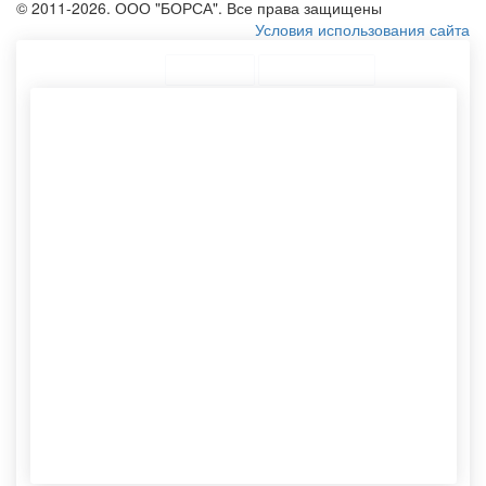
© 2011-2026. ООО "БОРСА". Все права защищены
Условия использования сайта
ТОП Категории
Топ меню
Ассортимент
Брендированный пакет
Фирменные пакеты
Печать на пакетах
Печать логотипа на пакете
бумажных
Тканевый мешочек
Бумажные конверты
Нанесение логотипа
Производство пакетов
Шоппер без рисунка
бумажных
Шоппер из плащевки
Тканевую сумку
Тубы для упаковки
Картонный тубус
Мешки для упаковки
Пакеты бандерольные
Эко сумки с принтом
Хлопковые эко сумки
Конверты с4
Изготовление фирменных
Тубус с крышкой
пакетов
Хлопковые мешочки
Конверт с6
Тубусы картонные
Конверт а5
Этикетки самоклеящиеся
Спанбонд сумка
Хлопковый мешочек