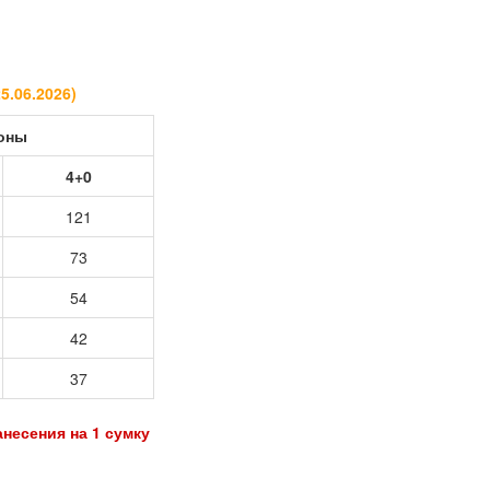
25.06.2026
)
роны
4+0
121
73
54
42
37
анесения на 1 сумку