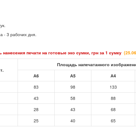
ук.
а - 3 рабочих дня.
 нанесения печати на готовые эко сумки, грн за 1 сумку
(25
.0
Площадь напечатанного изображен
т.
А6
А5
А4
83
98
133
43
58
88
28
43
68
25
40
65