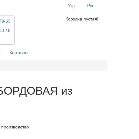
Укр
Рус
Корзина пустая!
78-63
00-18
а
Контакты
 БОРДОВАЯ из
 производство