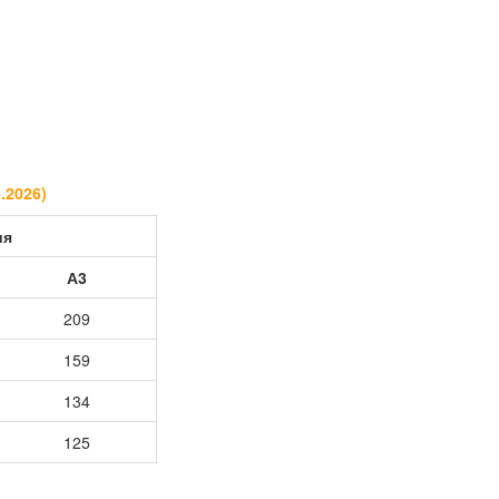
6.2026
)
ия
А3
209
159
134
125