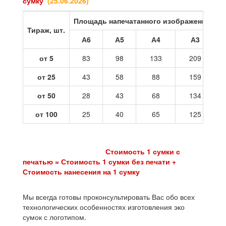
сумку
(25
.06.2026
)
Площадь напечатанного изображения
Тираж, шт.
А6
А5
А4
А3
от 5
83
98
133
209
от 25
43
58
88
159
от 50
28
43
68
134
от 100
25
40
65
125
Стоимость 1 сумки с
печатью = Стоимость 1 сумки без печати +
Стоимость нанесения на 1 сумку
Мы всегда готовы проконсультировать Вас обо всех
технологических особенностях изготовления эко
сумок с логотипом.