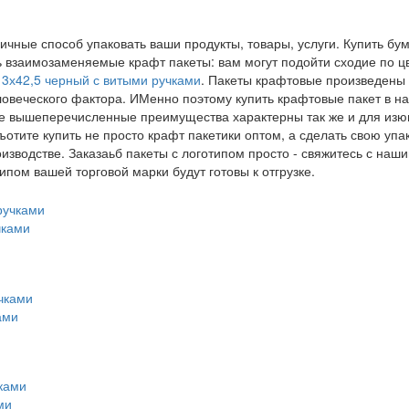
тличные способ упаковать ваши продукты, товары, услуги. Купить 
ь взаимозаменяемые крафт пакеты: вам могут подойти сходие по ц
13х42,5 черный с витыми ручками
. Пакеты крафтовые произведены
ловеческого фактора. ИМенно поэтому купить крафтовые пакет в н
се вышеперечисленные преимущества характерны так же и для изюм
 ъотите купить не просто крафт пакетики оптом, а сделать свою уп
оизводстве. Заказаьб пакеты с логотипом просто - свяжитесь с н
типом вашей торговой марки будут готовы к отгрузке.
чками
ами
ми