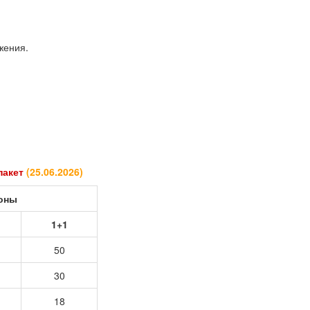
жения.
 пакет
(
25.06.2026
)
роны
1+1
50
30
18