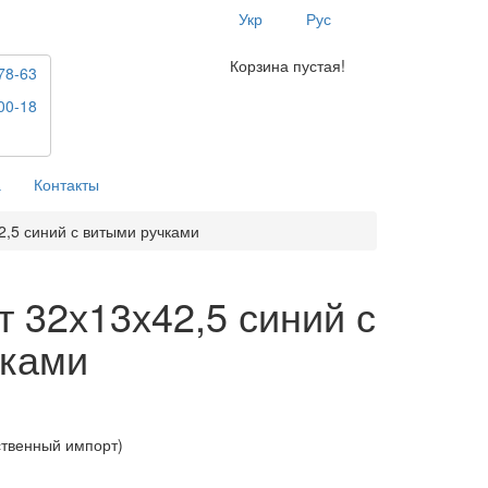
Укр
Рус
Корзина пустая!
78-63
00-18
а
Контакты
2,5 синий с витыми ручками
т 32х13х42,5 синий с
чками
ственный импорт)