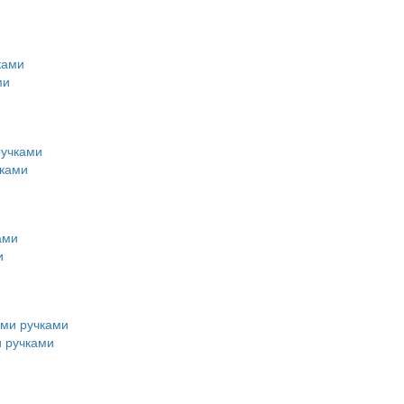
ми
чками
и
и ручками