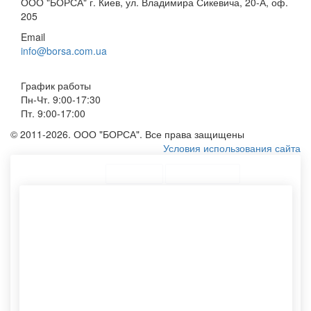
ООО "БОРСА" г. Киев, ул. Владимира Сикевича, 20-А, оф.
205
Email
info@borsa.com.ua
График работы
Пн-Чт. 9:00-17:30
Пт. 9:00-17:00
© 2011-2026. ООО "БОРСА". Все права защищены
Условия использования сайта
ТОП Категории
Топ меню
Ассортимент
Большие крафт пакеты
Конверт а5
Курьерский пакет с
Тубусы картонные оптом
логотипом
Производство бумажных
Сумку их хлопка
пакетов
Эко сумку из хлопка
Картонные тубусы для
Крафтовые конверты
пересылки
Хлопковый мешочек
Картонный тубус
Тубы для упаковки