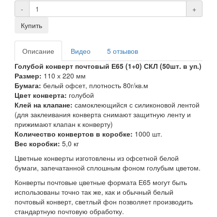
-
+
Купить
Описание
Видео
5 отзывов
Голубой конверт почтовый Е65 (1+0) СКЛ (50шт. в уп.)
Размер:
110 х 220 мм
Бумага:
белый офсет, плотность 80г/кв.м
Цвет конверта:
голубой
Клей на клапане:
самоклеющийся с силиконовой лентой
(для заклеивания конверта снимают защитную ленту и
прижимают клапан к конверту)
Количество конвертов в коробке:
1000 шт.
Вес коробки:
5,0 кг
Цветные конверты изготовлены из офсетной белой
бумаги, запечатанной сплошным фоном голубым цветом.
Конверты почтовые цветные формата Е65 могут быть
использованы точно так же, как и обычный белый
почтовый конверт, светлый фон позволяет производить
стандартную почтовую обработку.