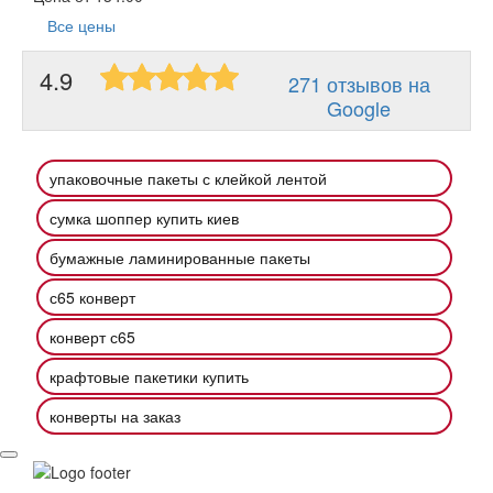
Все цены
4.9
271 отзывов на
Google
упаковочные пакеты с клейкой лентой
сумка шоппер купить киев
бумажные ламинированные пакеты
с65 конверт
конверт с65
крафтовые пакетики купить
конверты на заказ