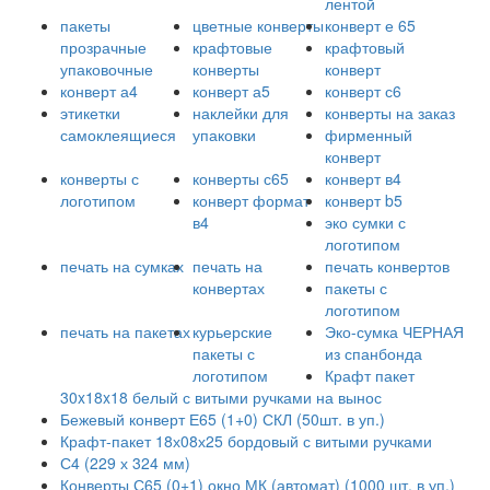
лентой
пакеты
цветные конверты
конверт е 65
прозрачные
крафтовые
крафтовый
упаковочные
конверты
конверт
конверт а4
конверт а5
конверт с6
этикетки
наклейки для
конверты на заказ
самоклеящиеся
упаковки
фирменный
конверт
конверты с
конверты с65
конверт в4
логотипом
конверт формат
конверт b5
в4
эко сумки с
логотипом
печать на сумках
печать на
печать конвертов
конвертах
пакеты с
логотипом
печать на пакетах
курьерские
Эко-сумка ЧЕРНАЯ
пакеты с
из спанбонда
логотипом
Крафт пакет
30x18x18 белый с витыми ручками на вынос
Бежевый конверт Е65 (1+0) СКЛ (50шт. в уп.)
Крафт-пакет 18х08х25 бордовый с витыми ручками
С4 (229 х 324 мм)
Конверты С65 (0+1) окно МК (автомат) (1000 шт. в уп.)