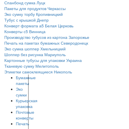
Спанбонд сумка
Луцк
Пакеты для продуктов
Черкассы
Эко сумку торбу
Кропивницкий
Тубус с крышкой
Днепр
Конверт формата а5
Белая Церковь
Конверты с5
Винница
Производство тубусов из картона
Запорожье
Печать на пакетах бумажных
Северодонецк
Эко сумка шоппер
Хмельницкий
Шоппер без рисунка
Мариуполь
Картонные тубусы для упаковки
Украина
Тканевую сумку
Мелитополь
Этикетки самоклеящиеся
Никополь
Бумажные
пакеты
Эко
сумки
Курьерская
упаковка
Почтовые
конверты
Печать