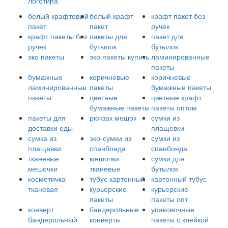
логотипа
белый крафтовый
белый крафт
крафт пакет без
пакет
пакет
ручек
крафт пакеты без
пакеты для
пакет для
ручек
бутылок
бутылок
эко пакеты
эко пакеты купить
ламинированные
пакеты
бумажные
коричневые
коричневые
ламинированные
пакеты
бумажные пакеты
пакеты
цветные
цветные крафт
бумажные пакеты
пакеты оптом
пакеты для
рюкзак мешок
сумки из
доставки еды
плащевки
сумка из
эко-сумки из
сумки из
плащевки
спанбонда
спанбонда
тканевые
мешочки
сумки для
мешочки
тканевые
бутылок
косметичка
тубус картонный
картонный тубус
тканевая
курьерские
курьерские
пакеты
пакеты опт
конверт
бандерольные
упаковочные
бандерольный
конверты
пакеты с клейкой