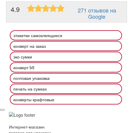
4.9
271 отзывов на
Google
этикетки самоклеящиеся
конверт на заказ
эко сумки
конверт b5
почтовая упаковка
печать на сумках
конверты крафтовые
Интернет-магазин
товаров для упаковки