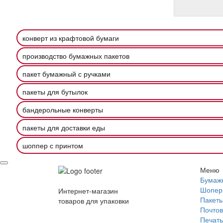
конверт из крафтовой бумаги
производство бумажных пакетов
пакет бумажный с ручками
пакеты для бутылок
бандерольные конверты
пакеты для доставки еды
шоппер с принтом
Меню
Бумаж
Шопер
Интернет-магазин
Пакеты
товаров для упаковки
Почтов
Печать