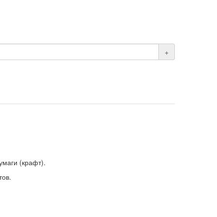
+
умаги (крафт).
тов.