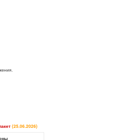
жения.
 пакет
(
25.06.2026
)
роны