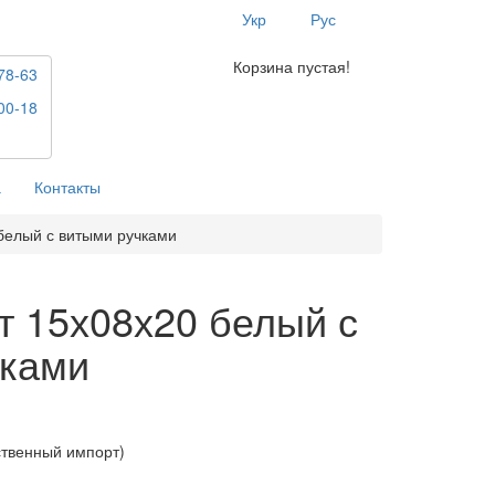
Укр
Рус
Корзина пустая!
78-63
00-18
а
Контакты
белый с витыми ручками
т 15х08х20 белый с
чками
ственный импорт)