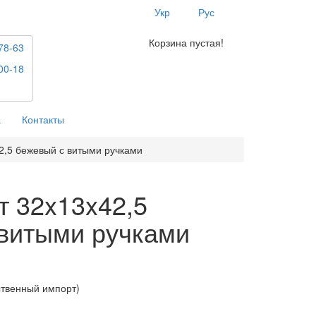
Укр
Рус
Корзина пустая!
78-63
00-18
а
Контакты
2,5 бежевый с витыми ручками
т 32x13x42,5
витыми ручками
ственный импорт)