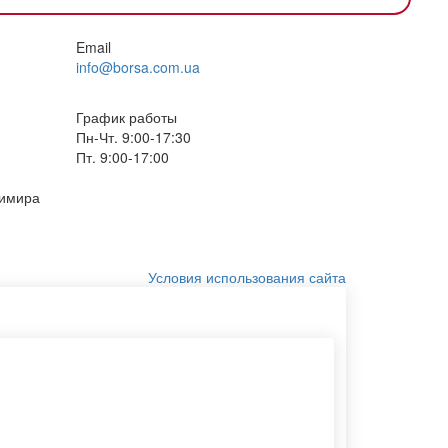
Email
info@borsa.com.ua
График работы
Пн-Чт. 9:00-17:30
Пт. 9:00-17:00
димира
Условия использования сайта
Печать логотипа на пакете
Наклейки на пакеты
Этикетки самоклеящиеся
Бумажные конверты а4
Тканевый мешочек