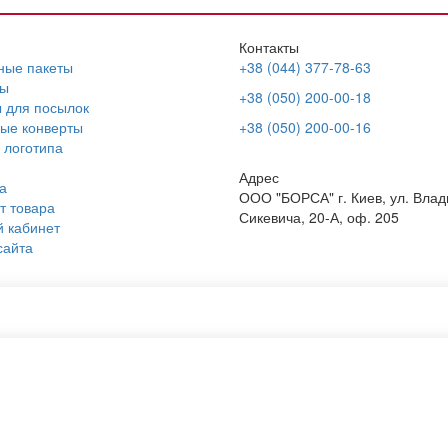
Контакты
ные пакеты
+38 (044) 377-78-63
ы
+38 (050) 200-00-18
 для посылок
ые конверты
+38 (050) 200-00-16
 логотипа
Адрес
а
ООО "БОРСА" г. Киев, ул. Вла
т товара
Сикевича, 20-А, оф. 205
 кабинет
сайта
ые сумки шоперы
Конверт а5
ские полиэтиленовые пакеты
Конверты из крафт бумаги
ый пакет с логотипом
Тубус картонный для упаковки
ные тубусы для упаковки
C5 конверт
вление пакетов
Нанесение логотипа