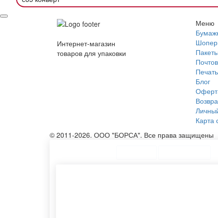
Меню
Бумаж
Шопер
Интернет-магазин
Пакеты
товаров для упаковки
Почтов
Печать
Блог
Оферт
Возвра
Личный
Карта 
© 2011-2026. ООО "БОРСА". Все права защищены
ТОП Категории
Топ меню
Ассортимент
Текстильные мешочки
Тканев
Мешочки из саржи
Курьер
Хлопковый мешочек
Бумажн
Тубус с крышкой
Картон
Тканевую эко сумку
Изгото