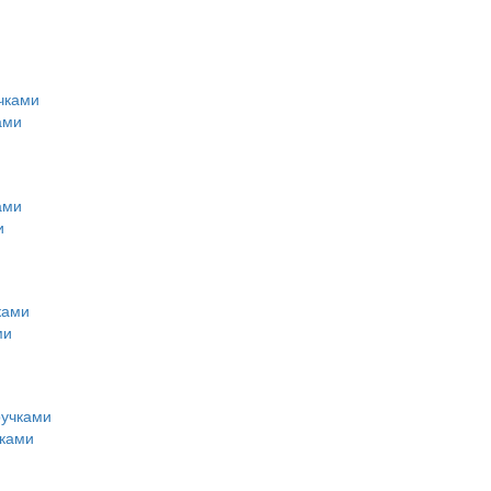
ами
и
ми
чками