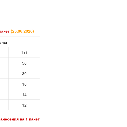
 пакет
(
25.06.2026
)
роны
1+1
50
30
18
14
12
анесения на 1 пакет