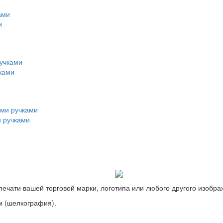
и
ками
и ручками
ечати вашей торговой марки, логотипа или любого другого изобра
м (шелкография).