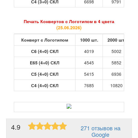
С4 (3+0) СКЛ
6698
9791
Печать Конвертов с Логотипом в 4 цвета
(
25.06.2026
)
Конверт с Логотипом
1000 шт.
2000 шт.
3
С6 (4+0) СКЛ
4019
5002
Е65 (4+0) СКЛ
4545
5852
С5 (4+0) СКЛ
5415
6936
С4 (4+0) СКЛ
7685
10820
4.9
271 отзывов на
Google