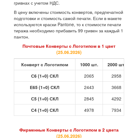
гривнах с учетом НДС.
В цену включены стоимость конвертов, предпечатной
подготовки и стоимость самой печати. Если в макете
используются краски Pantone, то к стоимости печати
тиража необходимо прибавить 99 гривен за каждый 1
пантон.
Почтовые Конверты с Логотипом в 1 цвет
(
25.06.2026
)
Конверт с Логотипом
1000 шт.
2000 шт.
3
С6 (1+0) СКЛ
2065
2958
Е65 (1+0) СКЛ
2443
3668
С5 (1+0) СКЛ
2845
4292
С4 (1+0) СКЛ
4978
7934
Фирменные Конверты с Логотипом в 2 цвета
(
25.06.2026
)