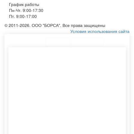
График работы
Пн-Чт. 9:00-17:30
Пт. 9:00-17:00
© 2011-2026. ООО "БОРСА". Все права защищены
Условия использования сайта
ТОП Категории
Топ меню
Ассортимент
Бумажный пакет
Сумки хлопок
Конверты с4
Сумки из спанбонда
Печать на конвертах
Производство тубусов
Производство пакетов с
Бумажный пакет на заказ
логотипом
Бумажные пакетики оптом
Хлопковые мешочки
Изготовление бумажного
Картонные тубусы для
пакета
пересылки
Крафтовые упаковки
Тканную сумку
Шоппер без рисунка
Нанесение логотипа
Крафт пакеты с нанесением
Конверты опт
Тубусы картонные
Печать бумажных пакетов
Тканевый мешочек
Хлопковые мешочки оптом
Пакеты белые бумажные
Эко шоппер