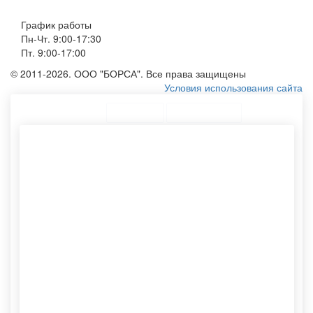
График работы
Пн-Чт. 9:00-17:30
Пт. 9:00-17:00
© 2011-2026. ООО "БОРСА". Все права защищены
Условия использования сайта
ТОП Категории
Топ меню
Ассортимент
Сумку с логотипом
Крафт пакетики
Конверт формата а5
Конверты с6
Тканевые мешки для
Конверты из крафтовой
упаковки
бумаги
Бумажные тубусы
Печать сумок
Эко шоппер
Изготовление конвертов
Картонный тубус
Тканевые мешки
Тканевый мешочек
Спанбонд сумка
Хлопковый мешочек
Заказ конвертов с
Пакеты крафт оптом
логотипом
Пакет бумажный белый
Хлопковые мешочки
Сумки оптом на заказ
Тубы для упаковки
Печать лого