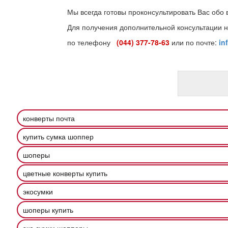
Мы всегда готовы проконсультировать Вас обо 
Для получения дополнительной консультации н
по телефону
(044) 377-78-63
или по почте:
in
конверты почта
купить сумка шоппер
шоперы
цветные конверты купить
экосумки
шоперы купить