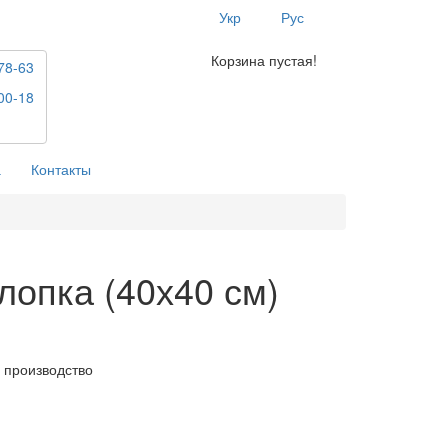
Укр
Рус
Корзина пустая!
78-63
00-18
а
Контакты
лопка (40х40 см)
 производство