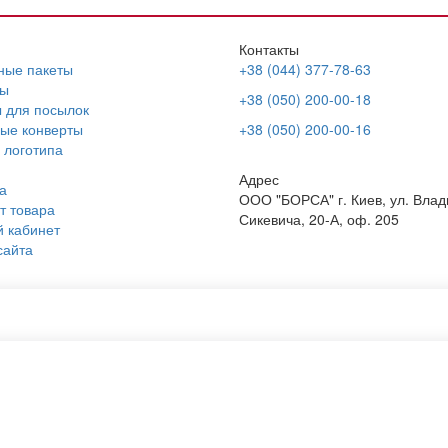
Контакты
ные пакеты
+38 (044) 377-78-63
ы
+38 (050) 200-00-18
 для посылок
ые конверты
+38 (050) 200-00-16
 логотипа
Адрес
а
ООО "БОРСА" г. Киев, ул. Вла
т товара
Сикевича, 20-А, оф. 205
 кабинет
сайта
ые эко сумки
Пакет с логотипом на заказ
мка для продуктов
Нанести принт на сумку
нд сумка
Крафтовые пакетики
ты формата с5
Тубус картонный
для отправки по почте
Тубусы оптом