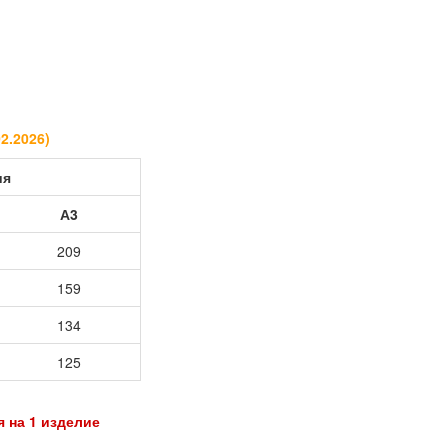
02.2026
)
ия
А3
209
159
134
125
на 1 изделие