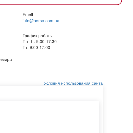
Email
info@borsa.com.ua
График работы
Пн-Чт. 9:00-17:30
Пт. 9:00-17:00
димира
Условия использования сайта
Пакеты с печатью логотипа
Тряпичную сумку
Конверты крафтовые
Хлопковые мешочки оптом
Этикетки самоклеящиеся