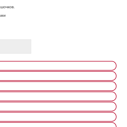
ешочков.
ами