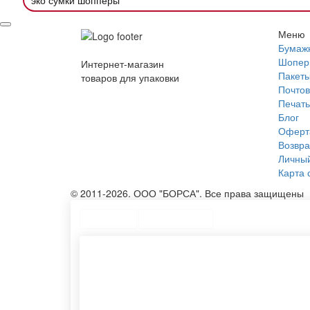
эко сумки шопперы
Меню
Бумаж
Шопер
Интернет-магазин
Пакеты
товаров для упаковки
Почтов
Печать
Блог
Оферт
Возвра
Личный
Карта 
© 2011-2026. ООО "БОРСА". Все права защищены
Топ меню
Ассортимент
Тканевые сумки шоперы
Тканев
Курьерские пакеты опт
Эко су
Изготовление конвертов
Спанбо
Картонные тубусы
Конвер
Крафтовый конверт
Тубус 