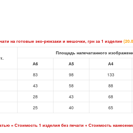
овые эко-рюкзаки и мешочки, грн за 1 изделие
(
20.
Площадь напечатанного изображен
т.
А6
А5
А4
83
98
133
43
58
88
28
43
68
25
40
65
имость 1 изделия без печати + Стоимость нанесения 