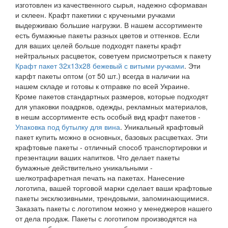
изготовлен из качественного сырья, надежно сформаван
и склеен. Крафт пакетики с кручеными ручками
выдерживаю большие нагрузки. В нашем ассортименте
есть бумажные пакеты разных цветов и оттенков. Если
для ваших целей больше подходят пакеты крафт
нейтральных расцветок, советуем присмотреться к пакету
Крафт пакет 32x13x28 бежевый с витыми ручками
. Эти
карфт пакеты оптом (от 50 шт.) всегда в наличии на
нашем складе и готовы к отправке по всей Украине.
Кроме пакетов стандартных размеров, которые подходят
для упаковки поадрков, одежды, рекламных материалов,
в нешм ассортименте есть особый вид крафт пакетов -
Упаковка под бутылку для вина
. Уникальный крафтовый
пакет купить можно в основных, базовых расцветках. Эти
крафтовые пакеты - отличный способ транспортировки и
презентации ваших напитков. Что делает пакеты
бумажные действительно уникальными -
шелкотрафаретная печать на пакетах. Нанесение
логотипа, вашей торговой марки сделает ваши крафтовые
пакеты эксклюзивными, трендовыми, запоминающимися.
Заказать пакеты с логотипом можно у менеджеров нашего
от дела продаж. Пакеты с логотипом производятся на