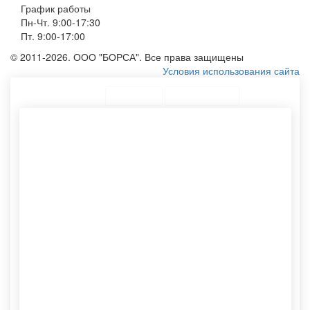
График работы
Пн-Чт. 9:00-17:30
Пт. 9:00-17:00
© 2011-2026. ООО "БОРСА". Все права защищены
Условия использования сайта
ТОП Категории
Топ меню
Ассортимент
Конверты бумажные а4
Сумки эко
Женскую сумку из
Белый крафтовый пакет
плащевки
Печать логотипа на крафт
Мешки тканевые
Конверт а4
Пакет с печатью
Тубус бумажный
Крафтовые упаковки оптом
Тканную сумку
Картонные тубусы для
Этикетки самоклеящиеся
пересылки
Шоппер без рисунка
Бумажные пакеты
Тканевый мешочек
Тканевые сумки шоперы
Пакеты с нанесением
Конверты формата а5
Печать пакетов на заказ
Хлопковый мешочек
Конверт формата а5
Картонный тубус
Мешочки из хлопка